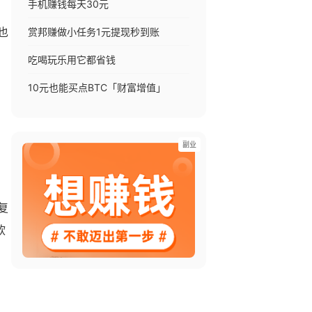
手机赚钱每天30元
赏邦赚做小任务1元提现秒到账
也
吃喝玩乐用它都省钱
10元也能买点BTC「财富增值」
副业
复
软