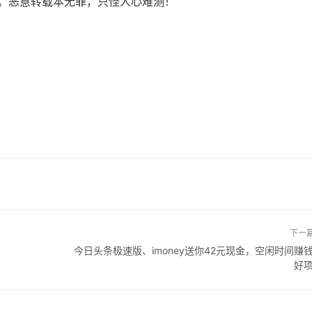
。恶意转载本无罪，只怪人心难测！
下一
今日头条极速版、imoney送你42元现金，空闲时间赚
好