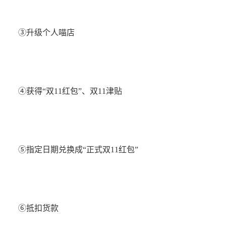
③升级个人喵店
④获得“双11红包”、双11津贴
⑤指定日期兑换成“正式双11红包”
⑥抵扣货款