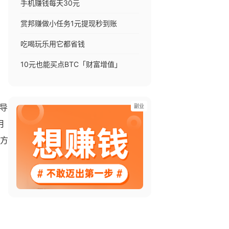
手机赚钱每天30元
赏邦赚做小任务1元提现秒到账
吃喝玩乐用它都省钱
10元也能买点BTC「财富增值」
副业
家导
月
后方