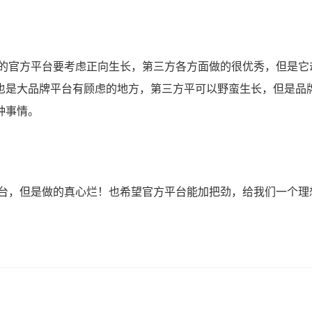
官方平台要考虑正向生长，第三方各方面做的很优秀，但是它
也是大品牌平台有顾虑的地方，第三方平可以野蛮生长，但是品
种事情。
，但是做的真心烂！也希望官方平台能加把劲，给我们一个理