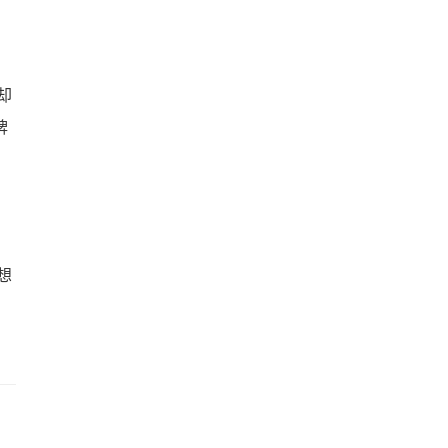
却
牌
想