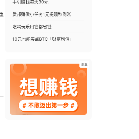
手机赚钱每天30元
赏邦赚做小任务1元提现秒到账
重
吃喝玩乐用它都省钱
10元也能买点BTC「财富增值」
副业
一