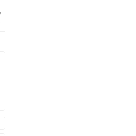
篇：
提」