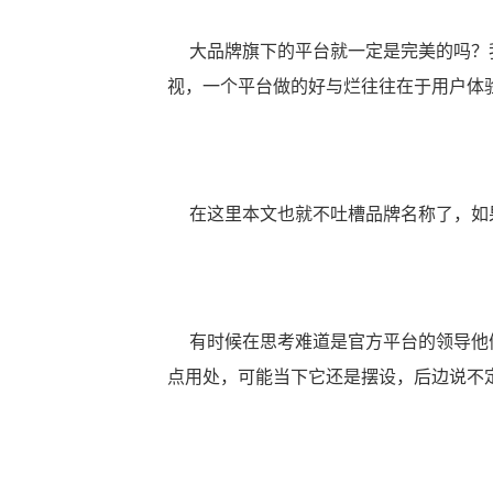
大品牌旗下的平台就一定是完美的吗？我
视，一个平台做的好与烂往往在于用户体
在这里本文也就不吐槽品牌名称了，如
有时候在思考难道是官方平台的领导他们
点用处，可能当下它还是摆设，后边说不