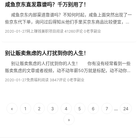
咸鱼京东直发靠谱吗？千万别用了！
咸鱼京东内部渠道靠谱吗？不知何时起，咸鱼上面突然出现了一
些京东代下单，询问过后得知从他们手里买京东商品比较便宜，并
且还是京东直发，那么咸鱼京东直发靠谱吗？在这里我劝大家千万
2020-01-27
网上赚钱兼职项目
阅读 41260
评论 0
老李副业
别用了。 为啥千万别用了，...
别让贩卖焦虑的人打扰到你的人生！
别让贩卖焦虑的人打扰到你的人生！ 你有没有经常看到一些
贩卖焦虑的文章或者视频，动不动年薪50万就是标配，动不动你的
同龄人正在抛弃你，很多人通过反复渲染一些极端案例，让本来打
2020-01-27
免费福利
阅读 3847
评论 0
老李副业
算一步一个脚印稳步前行的人...
...
«
1
2
3
4
5
6
7
24
»