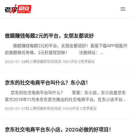
做题赚钱每题2元的平台，女朋友都说好
做题赚钱每题2元的平台，女朋友都说好！直接下载APP就能开
启做题做任务咯，2元秒提现到账！ 注册网址：
http://www.shukoe.com/ad/qxz.html 扫码也能注册： ...
2020-01-28
网上赚钱兼职项目
阅读 7601
评论 0
老李副业
京东的社交电商平台叫什么？东小店！
京东的社交电商平台叫什么？ 答案：东小店，东小店是京东
官方2019年11月末京东官方推出的社交电商平台。在东小店平台可
以注册成为店长，并推广商品赚取佣金。东小店是一个微信小程
2020-01-27
网上赚钱兼职项目
阅读 14516
评论 0
老李副业
序，用户所有的购物行为都...
京东社交电商平台东小店，2020必做的好项目！