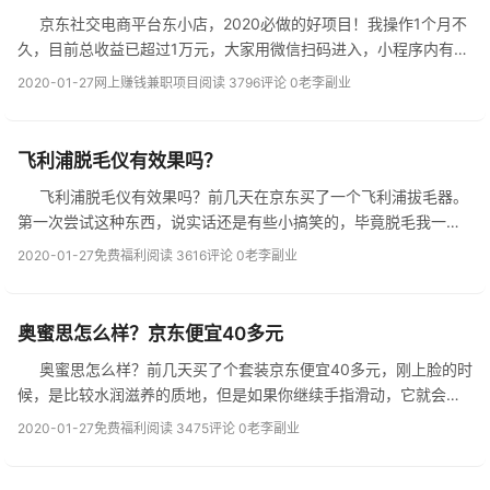
京东社交电商平台东小店，2020必做的好项目！我操作1个月不
久，目前总收益已超过1万元，大家用微信扫码进入，小程序内有我
的联系方式，有不懂的可以咨询我，我可以给你传授裂变和网络推
2020-01-27
网上赚钱兼职项目
阅读 3796
评论 0
老李副业
广技巧，加速赚钱！ &...
飞利浦脱毛仪有效果吗？
飞利浦脱毛仪有效果吗？前几天在京东买了一个飞利浦拔毛器。
第一次尝试这种东西，说实话还是有些小搞笑的，毕竟脱毛我一直
都是用剪刀去剪的，但是剪了长得又很猛，所以买个飞利浦脱毛仪
2020-01-27
免费福利
阅读 3616
评论 0
老李副业
试试。 脱了毛不会变粗，大...
奥蜜思怎么样？京东便宜40多元
奥蜜思怎么样？前几天买了个套装京东便宜40多元，刚上脸的时
候，是比较水润滋养的质地，但是如果你继续手指滑动，它就会慢
慢变得没那么顺滑，直至完全清爽。大家再买奥蜜思的时候，可以
2020-01-27
免费福利
阅读 3475
评论 0
老李副业
用微信扫描下方小程序，此小程序是京东官方内购小程序，买京...