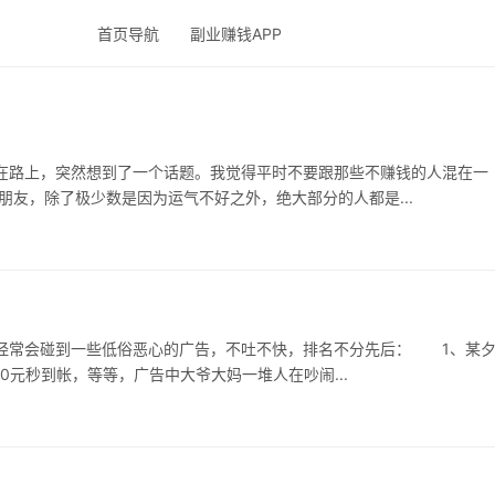
首页导航
副业赚钱APP
路上，突然想到了一个话题。我觉得平时不要跟那些不赚钱的人混在一
议。 那些不赚钱的朋友，除了极少数是因为运气不好之外，绝大部分的人都是...
碰到一些低俗恶心的广告，不吐不快，排名不分先后： 1、某夕
00元秒到帐，等等，广告中大爷大妈一堆人在吵闹...