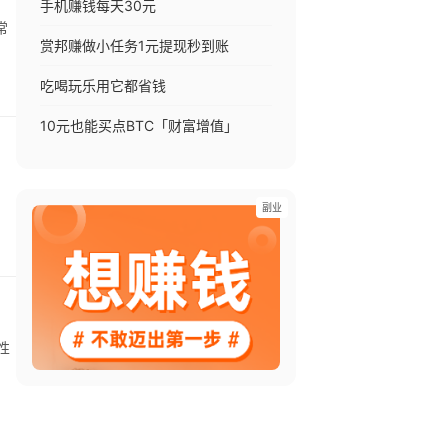
手机赚钱每天30元
赏邦赚做小任务1元提现秒到账
吃喝玩乐用它都省钱
10元也能买点BTC「财富增值」
副业