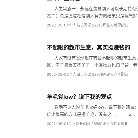
人生常态一：永远在羡慕别人可以长期持有优质资
2022-05-04
个人站长
阅读 29613
评论 0
老李副业
不起眼的超市生意，其实挺赚钱的
大家有没有发现现在有些不起眼的超市生意，其实挺赚钱的。 老杨原来是给我朋
区，房子卖得差不多了，小区物业也自己管，老杨
2022-05-03
个人站长
阅读 28976
评论 0
老李副业
羊毛党low？说下我的观点
看到不少人说羊毛党好low，说下我的观点： 1.之前开space时候我特意说过普通用户研究币圈，了解产品，赚
价比最高的方式是撸羊毛，没有之一。 2...
2022-05-01
个人站长
阅读 28889
评论 0
老李副业