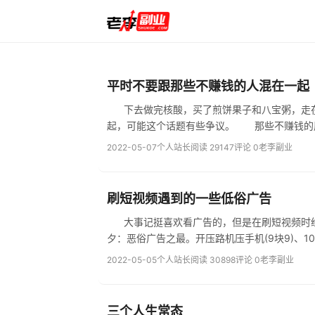
平时不要跟那些不赚钱的人混在一起
下去做完核酸，买了煎饼果子和八宝粥，走在
起，可能这个话题有些争
2022-05-07
个人站长
阅读 29147
评论 0
老李副业
刷短视频遇到的一些低俗广告
大事记挺喜欢看广告的，但是在刷短视频时经常会
夕：恶俗广告之最。开压路机压手机(9块9)、1
2022-05-05
个人站长
阅读 30898
评论 0
老李副业
三个人生常态