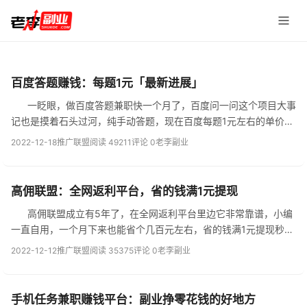
百度答题赚钱：每题1元「最新进展」
一眨眼，做百度答题兼职快一个月了，百度问一问这个项目大事
记也是摸着石头过河，纯手动答题，现在百度每题1元左右的单价，
一天能答个20-30道题吧，纯属玩。 我在百度答题的最新进展
2022-12-18
推广联盟
阅读 49211
评论 0
老李副业
总结： &nbs...
高佣联盟：全网返利平台，省的钱满1元提现
高佣联盟成立有5年了，在全网返利平台里边它非常靠谱，小编
一直自用，一个月下来也能省个几百元左右，省的钱满1元提现秒到
支付宝。 建议微信扫码下载，市面上山寨版很多，以防自己下
2022-12-12
推广联盟
阅读 35375
评论 0
老李副业
载盗版的。...
手机任务兼职赚钱平台：副业挣零花钱的好地方