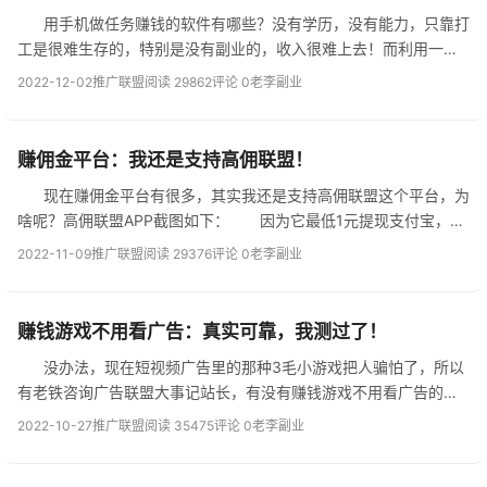
用手机做任务赚钱的软件有哪些？没有学历，没有能力，只靠打
工是很难生存的，特别是没有副业的，收入很难上去！而利用一些
任务软件，花一两分钟就可挣几元，立竿见影的让大家每天挣几十
2022-12-02
推广联盟
阅读 29862
评论 0
老李副业
块钱没问题。 分享几个...
赚佣金平台：我还是支持高佣联盟！
现在赚佣金平台有很多，其实我还是支持高佣联盟这个平台，为
啥呢？高佣联盟APP截图如下： 因为它最低1元提现支付宝，其
它金额都是秒到，成立时间也长，比较稳定。日常生活中，各大电
2022-11-09
推广联盟
阅读 29376
评论 0
老李副业
商平台网...
赚钱游戏不用看广告：真实可靠，我测过了！
没办法，现在短视频广告里的那种3毛小游戏把人骗怕了，所以
有老铁咨询广告联盟大事记站长，有没有赚钱游戏不用看广告的，
无广告无门槛又真实可靠的那种游戏，好吧，今天推荐几个测试过
2022-10-27
推广联盟
阅读 35475
评论 0
老李副业
的！ 说明：通过任务平...