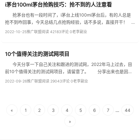
i茅台100ml茅台抢购技巧：抢不到的人注意看
抢茅台也有一段时间了，i茅台上线100ml茅台后，有的人总是
抢不到咋回事，今天总结几点抢购经验，话不多说，直接开干！
1、关于i茅台100ml茅台的投放时间：官方没有明确的说法，根据小
2022-10-25
推广联盟
阅读 42183
评论 0
老李副业
伙伴们这段...
10个值得关注的测试网项目
今天分享一下自己关注和跟进的测试网，2022年马上过去，目
前10个值得关注的测试网项目，请留意了。 分享出来也是因为
一个人的力量有限。如果小伙伴们需要可以找我来做，干就完了。
2022-09-26
推广联盟
阅读 29043
评论 0
老李副业
（福利：现在OK交易...
...
«
1
2
3
4
5
6
7
44
»