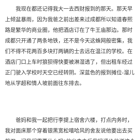
我现在都还记得我大一去西财报到的那天。那天早
上倾盆暴雨，因为我爸之前出差来过成都所以知道春熙
路是繁华的商业圈，他把酒店订在了牛王庙那边。那时
成都只开通了两条地铁，还不是今天这蛛网般密集，我
们不得不花两百多块打两辆的士去远在温江的学校。在
酒店门口上车时狼狈得快要被淋湿透了，但出租车经过
正门驶入学校时天空已经转阴。深蓝色的报到摊位-溜儿
地从学超和情人坡前面往东排去。
爸妈和我一起把行李提上宿舍六楼，打点内务时，
我对面床那个穿着银黑宽松嘻哈风的舍友说他要出去买