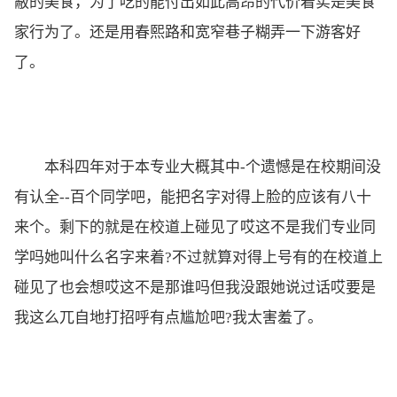
蔽的美食，为了吃的能付出如此高昂的代价着实是美食
家行为了。还是用春熙路和宽窄巷子糊弄一下游客好
了。
本科四年对于本专业大概其中-个遗憾是在校期间没
有认全--百个同学吧，能把名字对得上脸的应该有八十
来个。剩下的就是在校道上碰见了哎这不是我们专业同
学吗她叫什么名字来着?不过就算对得上号有的在校道上
碰见了也会想哎这不是那谁吗但我没跟她说过话哎要是
我这么兀自地打招呼有点尴尬吧?我太害羞了。