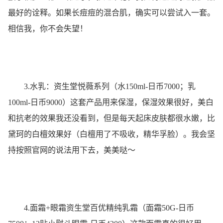
最好的诠释。如果长痘痘的混合肌，确实可以尝试入一套。
相信我，你不会失望！
3.水乳：资生堂悦薇系列（水150ml-日币7000；乳
100ml-日币9000）这套产品用来保湿，保湿效果很好，美白
和抗老的效果我还没看到，但是每天起床皮肤都很水嫩，比
黛珂的白檀效果好（白檀用了不吸收，精华孚脸）。我会坚
持按照官网的说法用下去，美美哒～
4.面霜+眼霜资生堂百优精纯乳霜（面霜50G-日币