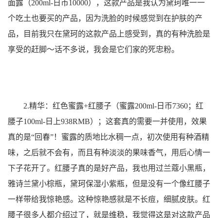
面露（200ml-日币10000），这款产品是我认为黛珂唯一一
个吃土也要买的产品，因为洗脸的时候感觉到在护肤的产
品，目前我只在黛珂的这款产品上感受到，真的有种洗脸是
享受的赶脚～话不多说，我会是它们家的死忠粉。
2.精华：红色蜜露+红腰子（蜜露200ml-日币7360；红
腰子100ml-日上938RMB）；这套真的需要一并使用，效果
真的是“回春”！蜜露的质地比水稠一点，初次使用有种酒精
味，之后就不会有，而且有种淡淡的果味香气，用后心情一
下子花开了。红腰子真的是好产品，我也用过兰蔻小黑瓶，
雅诗兰黛小棕瓶，黛珂保湿小紫瓶，但是没有一个像红腰子
一样带给我惊艳感。这种惊艳感就是不长痘，细腻皮肤。红
腰子很多人都介绍过了，就是维稳，我觉得这是对这款产品