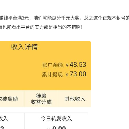
钱平台满3元，咱们就能瓜分千元大奖，总之这个正规不封号
面也能看出平台的实力那是相当的不错啊！