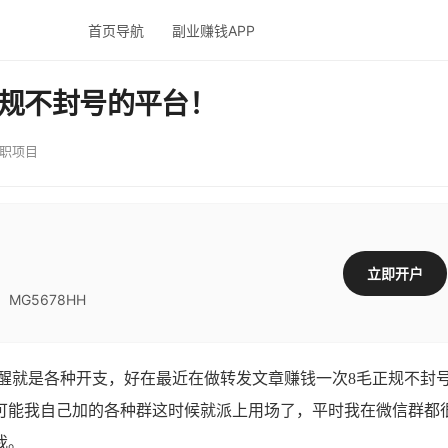
首页导航
副业赚钱APP
正规不封号的平台！
职项目
立即开户
G5678HH
醒就是各种开支，好在最近在做
转发文章赚钱
一次8毛正规不封
可能我自己加的各种群这时候就派上用场了，平时我在微信群都
我。