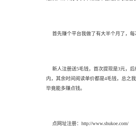
首先赚个平台我做了有大半个月了，每次
新人注册送5毛钱，首次提现是3元，后
内，其余时间阅读单价都是4毛钱，总之
毕竟能多赚点钱。
点网址注册：
http://www.shukoe.com/