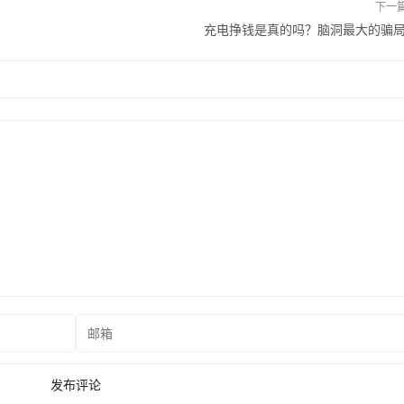
下一
充电挣钱是真的吗？脑洞最大的骗