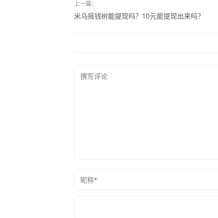
上一篇：
米乌摇钱树能提现吗？10元能提现出来吗？