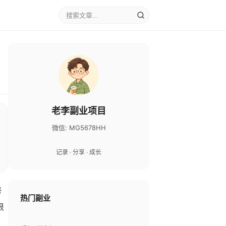
老李副业项目
微信: MG5678HH
记录 · 分享 · 成长
号
热门副业
很