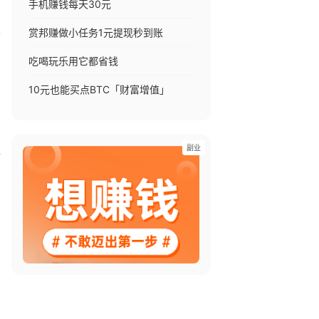
手机赚钱每天30元
赏邦赚做小任务1元提现秒到账
你
吃喝玩乐用它都省钱
10元也能买点BTC「财富增值」
副业
心