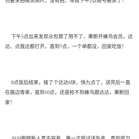
包要求拍微笑照片，没有拍，导致下午2点账号被禁了！
下午5点出来发现众包禁了用不了，果断开蜂鸟会员，达
达、点我达都打开，直到7点，一个单都没，回家吃饭！
8点饭后结束，接了个达达6块，快九点了，送完后一直
在路边等单，直到10点，还是抢不到蜂鸟跟达达，果断回
家！
2020跑腿新人真不容易，第一次尝试送外卖，真的是万