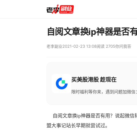
自阅文章换ip神器是否
老李副业
2021-02-23 13:08
阅读 2705
你问我答
买美股港股 趁现在
限时福利等你来，遇到问题加微信：M
自阅文章换ip神器是否有用？说起微信
盟大事记站长早期就尝试过。