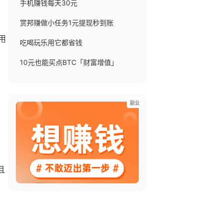
手机赚钱每天30元
赏邦赚做小任务1元提现秒到账
用
吃喝玩乐用它都省钱
10元也能买点BTC「财富增值」
副业
且