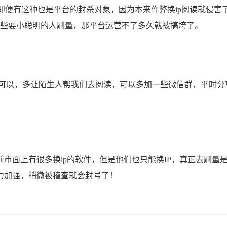
即便有这种也是平台的封杀对象，因为本来作弊换ip阅读就侵害
一些耍小聪明的人刷量，那平台运营不了多久就被搞垮了。
以，多让陌生人帮我们去阅读，可以多加一些微信群，平时分
市面上有很多换ip的软件，但是他们也只能换IP，真正去刷量
力加强，稍微被稽查就会封号了！