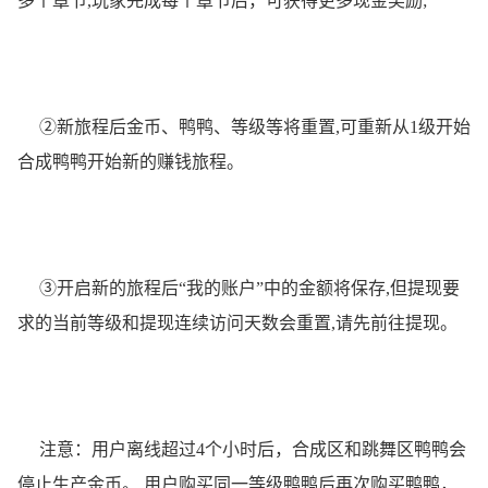
多个章节,玩家完成每个章节后，可获得更多现金奖励;
②新旅程后金币、鸭鸭、等级等将重置,可重新从1级开始
合成鸭鸭开始新的赚钱旅程。
③开启新的旅程后“我的账户”中的金额将保存,但提现要
求的当前等级和提现连续访问天数会重置,请先前往提现。
注意：用户离线超过4个小时后，合成区和跳舞区鸭鸭会
停止生产金币。 用户购买同一等级鸭鸭后再次购买鸭鸭，