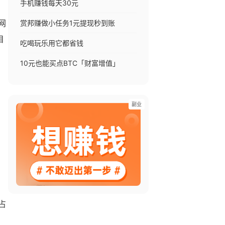
手机赚钱每天30元
赏邦赚做小任务1元提现秒到账
网
目
吃喝玩乐用它都省钱
10元也能买点BTC「财富增值」
副业
，
占