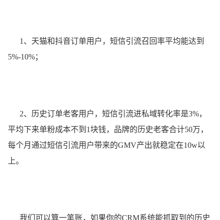
1、天猫和抖⾳订单⽤户，短信引流召回率平均能达到
5%-10%；
2、历史订单⽼客⽤户，短信引流进私域转化率是3%，
平均下来单粉成本不到1块钱，品牌的历史⽼客合计50万，
每个⽉通过短信引流⽤户带来的GMV产出就稳定在10w以
上。
我们可以算⼀笔账，如果你的CRM系统能抓取到的历史