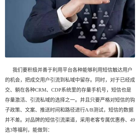
我们要积极并善于利⽤平台各种能够利⽤短信触达⽤户
的机会，把成交⽤户引流到私域中留存。同时，对于已经成
交、躺在各种CRM、CDP系统⾥的存量⼿机号，短信也是
存量激活、引流私域的选择之⼀。并且只要严格对短信的钩
⼦政策、⽂案、推送时间和路径进⾏A/B测试，短信的数据
并不差。对品牌的短信引流渠道，采⽤⽼客专属优惠券、49
选3等福利，能做到：