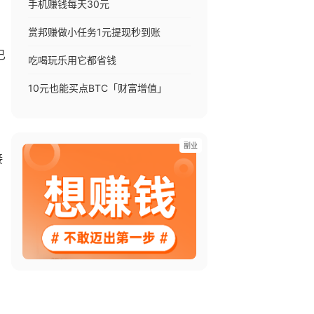
手机赚钱每天30元
赏邦赚做小任务1元提现秒到账
已
吃喝玩乐用它都省钱
10元也能买点BTC「财富增值」
副业
接