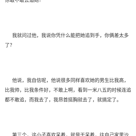
你敢不敢去追她？
我就问过他，我说你凭什么能把她追到手，你俩差太多
了？
他说，我自信呢，他说很多同样喜欢她的男生比我高，
比我帅，比我条件好，不敢上啊，看到一米八五的时候连追
都不敢追，而我去了，我昂首挺胸就去了，就搞定了。
第三个，这小子喜欢呆着，就是干呆着，往自己家里沙