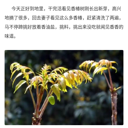
今天正好到地里，干完活看见香椿树刚长出新芽，高兴
地摘了很多，回去妻子看见这么多香椿，赶紧清洗了两遍，
马不停蹄挑好放着香油盐，挑料，挑出来没吃就闻见香香的
味道。