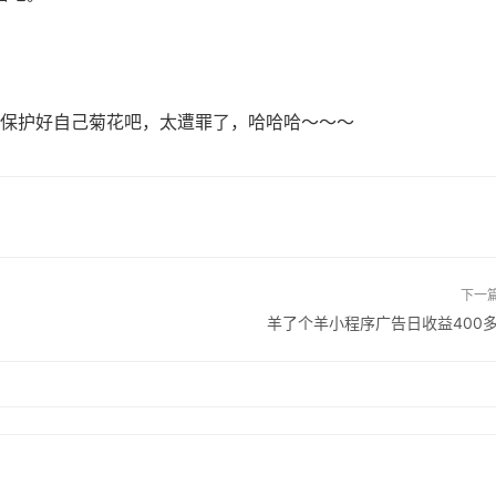
保护好自己菊花吧，太遭罪了，哈哈哈～～～
下一
羊了个羊小程序广告日收益400