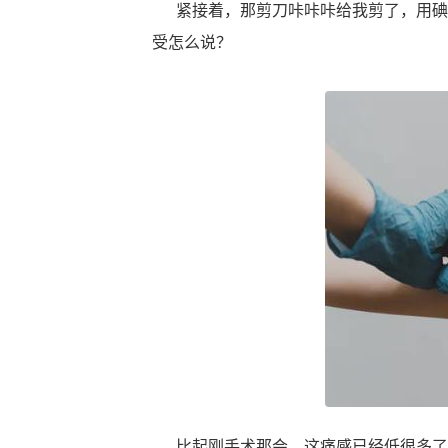
紧接着，那剪刀咔咔咔给我剪了，用碘
受怎么说？
比起刚手术那会，这痛感已经低很多了