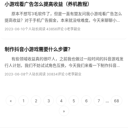
小游戏看广告怎么提高收益（养机教程）
原本不想写3毛软件了，但是一直有盟友问我小游戏看广告怎么
提高收益？对于手机广告掘金，本来就没啥难度。今天来聊聊小游
戏联盟养机教程，希望可以帮到大家，空闲的时候做做也是一个非
2023-06-10
个人站长
阅读 43856
评论 0
老李副业
常不错的小副业。 接下...
制作抖音小游戏需要什么步骤？
有些领域收益真的很吓人，之前我也做过一段时间的抖音游戏发
行人计划，我们不妨试试角色互换，今天我们来看一下制作抖音小
游戏需要什么步骤？ | 制作抖音小游戏需要经历以下步骤：
2023-06-08
个人站长
阅读 30834
评论 0
老李副业
&nb...
...
«
1
2
3
4
5
6
7
68
»