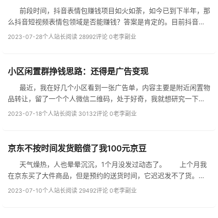
前段时间，抖音表情包赚钱项目如火如荼，如今已到下半年，那
么抖音短视频表情包领域是否能赚钱？答案是肯定的。目前抖音表
情包广告赚钱的几种方式如下： 1、第一板块是广告收入，即在
2023-07-28
个人站长
阅读 28992
评论 0
老李副业
其他平台发...
小区闲置群挣钱思路：还得是广告变现
最近，我在好几个小区看到一张广告单，内容主要是附近闲置物
品转让，留了一个个人微信二维码，处于好奇，我就想研究一下。
加了群主后，对方立马邀请我进群，并礼貌的告诉我不要发广告
2023-07-18
个人站长
阅读 30132
评论 0
老李副业
就行。 ...
京东不按时间发货赔偿了我100元京豆
天气燥热，人也晕晕沉沉，1个月没发过动态了。 上个月我
在京东买了大件商品，但是预约的送货时间，它迟迟发不了货。于
是询问了plus客服，说是次日电话客服联系我。 &n...
2023-07-10
个人站长
阅读 29492
评论 0
老李副业