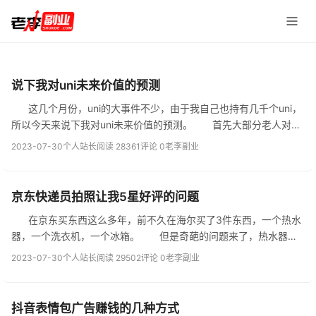
说下我对uni未来价值的预测
这几个月份，uni的大事件不少，由于我自己也持有几千个uni，
所以今天来说下我对uni未来价值的预测。 首先大部分老人对uni
的印象只有“投票”作用，甚至有人会说它是空气，很少会有人说推荐
2023-07-30
个人站长
阅读 28361
评论 0
老李副业
买它。...
京东快递员拍照让我5星好评的问题
在京东买东西这么多年，前不久在海尔买了3件东西，一个热水
器，一个洗衣机，一个冰箱。 但是奇葩的问题来了，热水器和
洗衣机的送货师傅来了，走的时候都让我打开京东APP给点好评，
2023-07-30
个人站长
阅读 29502
评论 0
老李副业
评价完了还要拍照。 ...
抖音表情包广告赚钱的几种方式