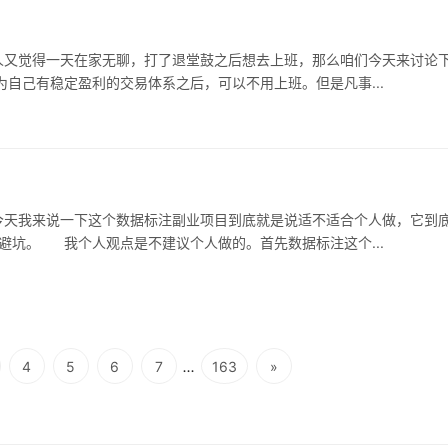
又觉得一天在家无聊，打了退堂鼓之后想去上班，那么咱们今天来讨论
利还用上班吗？ 大事记认为自己有稳定盈利的交易体系之后，可以不用上班。但是凡事...
天我来说一下这个数据标注副业项目到底就是说适不适合个人做，它到
能挣钱吗？再次给各路小白想要进入这一行的避避坑。 我个人观点是不建议个人做的。首先数据标注这个...
...
4
5
6
7
163
»