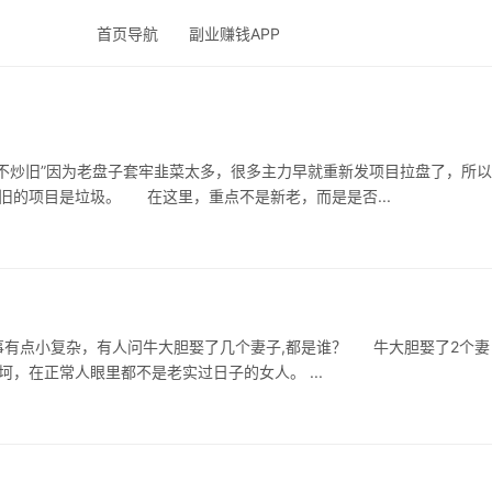
首页导航
副业赚钱APP
炒旧”因为老盘子套牢韭菜太多，很多主力早就重新发项目拉盘了，所以
些旧项目铁树开花的比较少，但是也不都代表老旧的项目是垃圾。 在这里，重点不是新老，而是是否...
杂，有人问牛大胆娶了几个妻子,都是谁？ 牛大胆娶了2个妻
子，分别是乔月和韩美丽，这两段感情都有些坎坷，在正常人眼里都不是老实过日子的女人。 ...