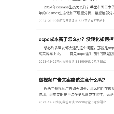
2024年cosmos生态怎么样？手里有阿童木的老
2024-01-19
你问我答
阅读 51635
评论 0
老李副业
ocpc成本高了怎么办？没转化如何
想必许多盟友都会遇到这个问题，那就是ocp
确实容易上火。 首先ocpc诞生的
2023-12-29
你问我答
阅读 33899
评论 0
老李副业
做视频广告文案应该注意什么呢？
近两年短视频广告如火如荼，那么咱们在做视频广告文案应该注意什么
体现，最重要的是与潜在受众形成共鸣性，无论是
2023-12-28
你问我答
阅读 25038
评论 0
老李副业