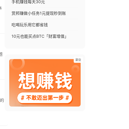
手机赚钱每天30元
赏邦赚做小任务1元提现秒到账
吃喝玩乐用它都省钱
10元也能买点BTC「财富增值」
题
副业