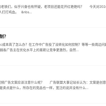
铁们，似乎兴奋也有怀疑，老项目还能花开红艳艳吗？ 今天对2024
年的Cosmos生态做如下展望分析，希望给部分人打打鸡血。 &nbs...
控制？
c成本高了怎么办？在工作中广告投了没转化如何控制？等等一些周边问
目的就是削弱各广告主在优化水平上的差距让竞争更激烈，自然...
呢？ 广告联盟大事记站长认为：文案是创意的
卖点是什么，所存在的竞品也一样，宽泛的说并没有什么...